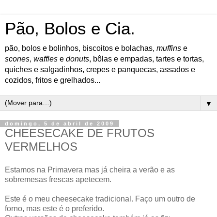
Pão, Bolos e Cia.
pão, bolos e bolinhos, biscoitos e bolachas,
muffins
e
scones
,
waffles
e
donuts
, bôlas e empadas, tartes e tortas,
quiches e salgadinhos, crepes e panquecas, assados e
cozidos, fritos e grelhados...
▼
domingo, 5 de abril de 2009
CHEESECAKE DE FRUTOS
VERMELHOS
Estamos na Primavera mas já cheira a verão e as
sobremesas frescas apetecem.
Este é o meu cheesecake tradicional. Faço um outro de
forno, mas este é o preferido.