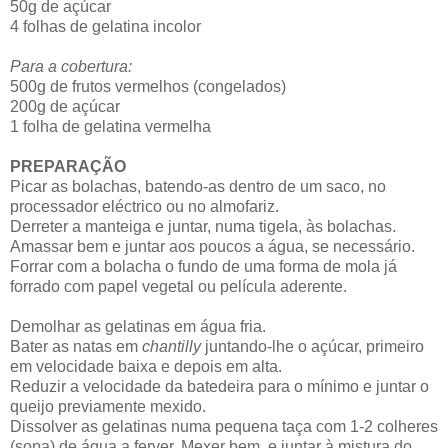
50g de açúcar
4 folhas de gelatina incolor
Para a cobertura:
500g de frutos vermelhos (congelados)
200g de açúcar
1 folha de gelatina vermelha
PREPARAÇÃO
Picar as bolachas, batendo-as dentro de um saco, no
processador eléctrico ou no almofariz.
Derreter a manteiga e juntar, numa tigela, às bolachas.
Amassar bem e juntar aos poucos a água, se necessário.
Forrar com a bolacha o fundo de uma forma de mola já
forrado com papel vegetal ou película aderente.
Demolhar as gelatinas em água fria.
Bater as natas em
chantilly
juntando-lhe o açúcar, primeiro
em velocidade baixa e depois em alta.
Reduzir a velocidade da batedeira para o mínimo e juntar o
queijo previamente mexido.
Dissolver as gelatinas numa pequena taça com 1-2 colheres
(sopa) de água a ferver. Mexer bem, e juntar à mistura do