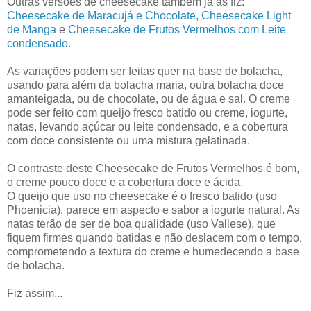
Outras versões de cheesecake também já as fiz:
Cheesecake de Maracujá e Chocolate
,
Cheesecake Light
de Manga
e
Cheesecake de Frutos Vermelhos com Leite
condensado
.
As variações podem ser feitas quer na base de bolacha,
usando para além da bolacha maria, outra bolacha doce
amanteigada, ou de chocolate, ou de água e sal. O creme
pode ser feito com queijo fresco batido ou creme, iogurte,
natas, levando açúcar ou leite condensado, e a cobertura
com doce consistente ou uma mistura gelatinada.
O contraste deste Cheesecake de Frutos Vermelhos é bom,
o creme pouco doce e a cobertura doce e ácida.
O queijo que uso no cheesecake é o fresco batido (uso
Phoenicia), parece em aspecto e sabor a iogurte natural. As
natas terão de ser de boa qualidade (uso Vallese), que
fiquem firmes quando batidas e não deslacem com o tempo,
comprometendo a textura do creme e humedecendo a base
de bolacha.
Fiz assim...