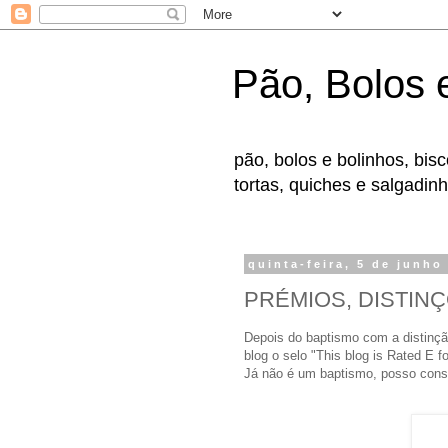
Pão, Bolos 
pão, bolos e bolinhos, bis
tortas, quiches e salgadin
quinta-feira, 5 de junho
PRÉMIOS, DISTIN
Depois do baptismo com a distin
blog o selo "This blog is Rated E fo
Já não é um baptismo, posso consi