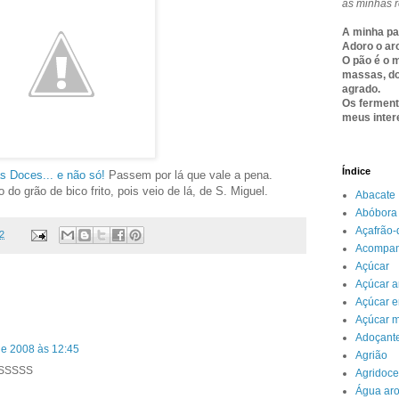
as minhas r
A minha pa
Adoro o ar
O pão é o 
massas, do
agrado.
Os ferment
meus inter
Índice
s Doces... e não só!
Passem por lá que vale a pena.
o grão de bico frito, pois veio de lá, de S. Miguel.
Abacate
Abóbora
Açafrão-
2
Acompa
Açúcar
Açúcar 
Açúcar e
Açúcar 
Adoçant
de 2008 às 12:45
Agrião
SSSSS
Agridoce
Água ar