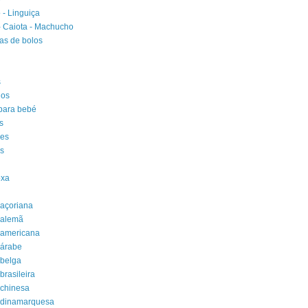
 - Linguiça
 Caiota - Machucho
as de bolos
s
os
para bebé
s
kes
s
oxa
açoriana
 alemã
 americana
 árabe
 belga
brasileira
 chinesa
 dinamarquesa