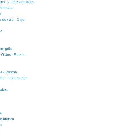
rias - Carnes fumadas
e batata
a
 de cajú - Cajú
ho
em grão
- Grãos - Flocos
e - Matcha
he - Espumante
akes
te
e branco
ão
o