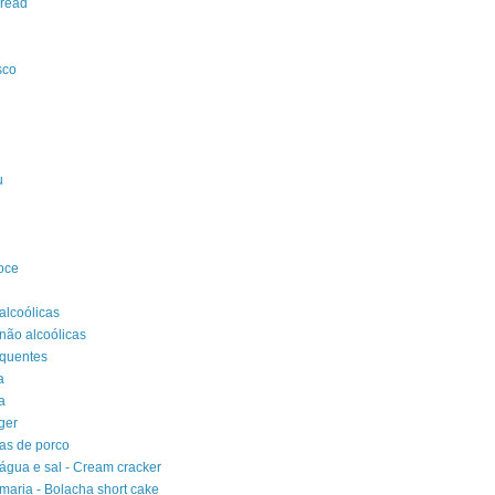
Bread
sco
u
oce
alcoólicas
não alcoólicas
 quentes
a
a
ger
as de porco
água e sal - Cream cracker
maria - Bolacha short cake