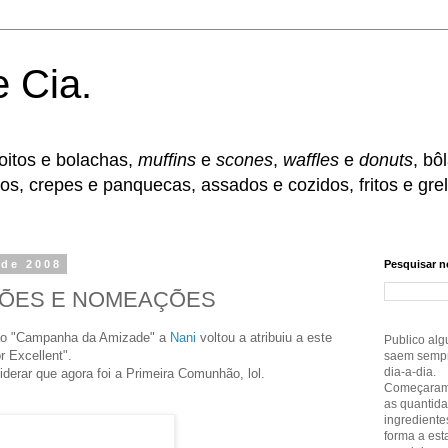
e Cia.
coitos e bolachas,
muffins
e
scones
,
waffles
e
donuts
, bô
hos, crepes e panquecas, assados e cozidos, fritos e gre
 de 2008
Pesquisar n
ÇÕES E NOMEAÇÕES
ção "Campanha da Amizade" a
Nani
voltou a atribuiu a este
Publico alg
r Excellent".
saem sempr
dia-a-dia.
derar que agora foi a Primeira Comunhão, lol.
Começaram 
as quantida
ingrediente
forma a es