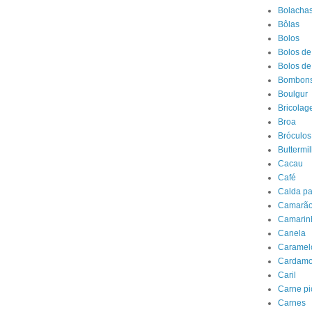
Bolachas 
Bôlas
Bolos
Bolos de
Bolos de
Bombon
Boulgur
Bricolag
Broa
Bróculos
Buttermil
Cacau
Café
Calda pa
Camarã
Camarin
Canela
Caramel
Cardam
Caril
Carne p
Carnes