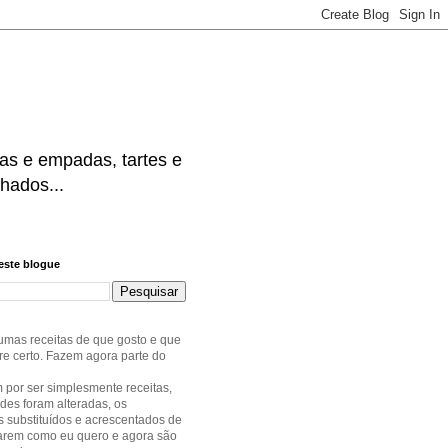
las e empadas, tartes e
lhados...
este blogue
umas receitas de que gosto e que
e certo. Fazem agora parte do
por ser simplesmente receitas,
des foram alteradas, os
s substituídos e acrescentados de
tarem como eu quero e agora são