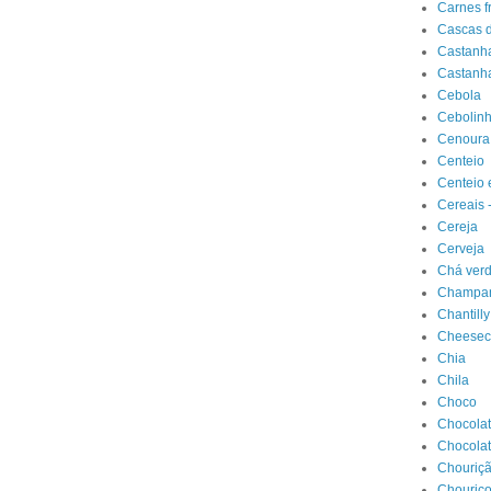
Carnes f
Cascas d
Castanh
Castanha
Cebola
Cebolin
Cenoura
Centeio
Centeio 
Cereais 
Cereja
Cerveja
Chá verd
Champan
Chantilly
Cheesec
Chia
Chila
Choco
Chocola
Chocolat
Chouriç
Chouriç