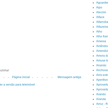
Aguarde
Aipo
Alecrim
Alface
Alfarrob
Alfazema
Alho
Alho fra
Ameixa
Amêndo
Amendoi
Amora da
Amuse-b
Ananás
Anchova
ozinha!
Anis-est
Página inicial
Mensagem antiga
Aperitivo
Aprovei
er a versão para telemóvel
Aproveit
Arando
Araruta
Arroz - R