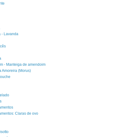
nte
a
 - Lavanda
ncês
a
m - Manteiga de amendoim
 Amoreira (Morus)
ouche
relado
s
tamentos
amentos: Claras de ovo
isotto