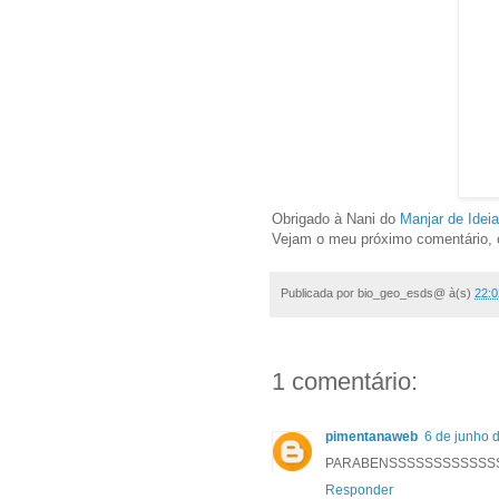
Obrigado à Nani do
Manjar de Ideia
Vejam o meu próximo comentário, o d
Publicada por
bio_geo_esds@
à(s)
22:0
1 comentário:
pimentanaweb
6 de junho 
PARABENSSSSSSSSSSSS
Responder