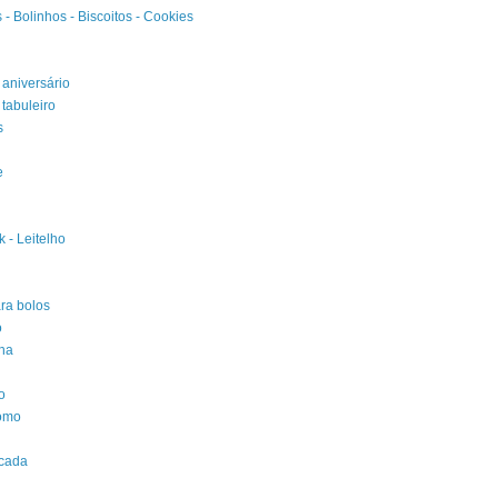
- Bolinhos - Biscoitos - Cookies
 aniversário
 tabuleiro
s
e
k - Leitelho
ra bolos
o
ha
o
omo
icada