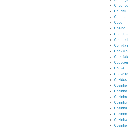
Chouriço
Chuchu -
Cobertur
Coco
Coelho
Coentro
Cogumel
Comida 
Convívio
Corn fla
Couscou
Couve
Couve r
Cozidos
Cozinha 
Cozinha
Cozinha
Cozinha
Cozinha
Cozinha 
Cozinha
Cozinha