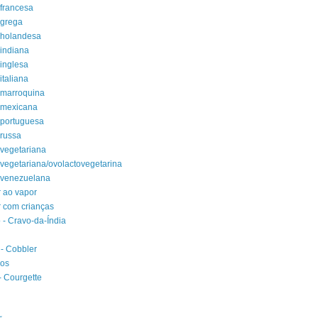
francesa
 grega
 holandesa
indiana
inglesa
italiana
 marroquina
 mexicana
 portuguesa
russa
vegetariana
vegetariana/ovolactovegetarina
 venezuelana
 ao vapor
 com crianças
 - Cravo-da-Índia
- Cobbler
eos
- Courgette