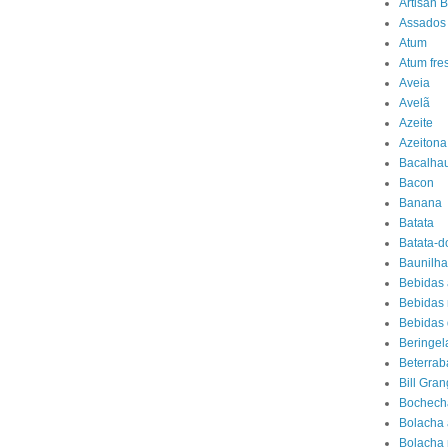
Artisan 
Assados
Atum
Atum fre
Aveia
Avelã
Azeite
Azeitona
Bacalha
Bacon
Banana
Batata
Batata-d
Baunilha
Bebidas 
Bebidas 
Bebidas
Beringel
Beterrab
Bill Gran
Bochech
Bolacha 
Bolacha 